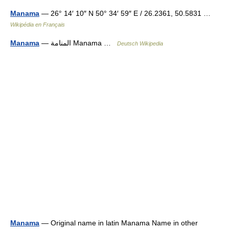
Manama
— 26° 14′ 10″ N 50° 34′ 59″ E / 26.2361, 50.5831 …
Wikipédia en Français
Manama
— ‏المنامة‎ Manama …
Deutsch Wikipedia
Manama
— Original name in latin Manama Name in other