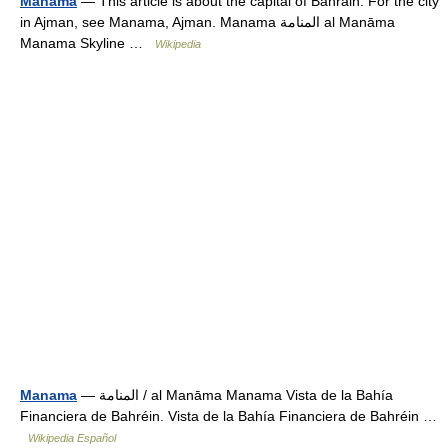
Manama
— This article is about the capital of Bahrain. For the city
in Ajman, see Manama, Ajman. Manama المنامة al Manāma
Manama Skyline …
Wikipedia
Manama
— المنامة / al Manāma Manama Vista de la Bahía
Financiera de Bahréin. Vista de la Bahía Financiera de Bahréin …
Wikipedia Español