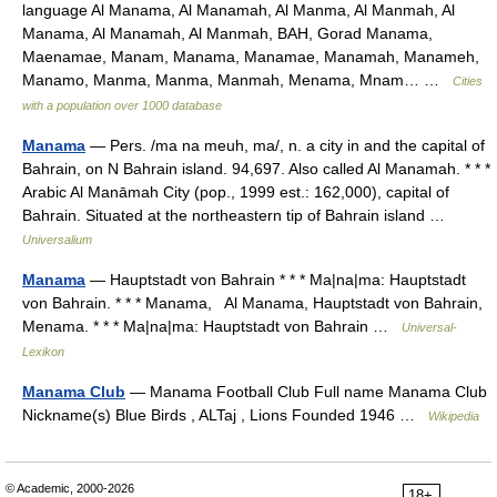
language Al Manama, Al Manamah, Al Manma, Al Manmah, Al
Manama, Al Manamah, Al Manmah, BAH, Gorad Manama,
Maenamae, Manam, Manama, Manamae, Manamah, Manameh,
Manamo, Manma, Manma, Manmah, Menama, Mnam… …
Cities
with a population over 1000 database
Manama
— Pers. /ma na meuh, ma/, n. a city in and the capital of
Bahrain, on N Bahrain island. 94,697. Also called Al Manamah. * * *
Arabic Al Manāmah City (pop., 1999 est.: 162,000), capital of
Bahrain. Situated at the northeastern tip of Bahrain island …
Universalium
Manama
— Hauptstadt von Bahrain * * * Ma|na|ma: Hauptstadt
von Bahrain. * * * Manama, Al Manama, Hauptstadt von Bahrain,
Menama. * * * Ma|na|ma: Hauptstadt von Bahrain …
Universal-
Lexikon
Manama Club
— Manama Football Club Full name Manama Club
Nickname(s) Blue Birds , ALTaj , Lions Founded 1946 …
Wikipedia
© Academic, 2000-2026
18+