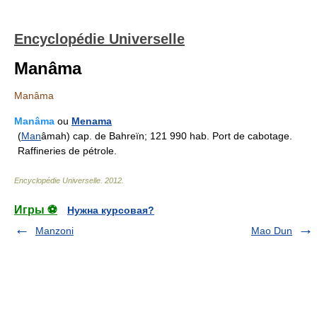
Encyclopédie Universelle
Manâma
Manâma
Manâma
ou
Menama
(
Man
âmah) cap. de Bahreïn; 121 990 hab. Port de cabotage.
Raffineries de pétrole.
Encyclopédie Universelle
.
2012
.
Игры ⚽
Нужна курсовая?
Manzoni
Mao Dun