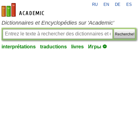
RU
EN
DE
ES
fr-academic.com
Dictionnaires et Encyclopédies sur 'Academic'
Recherche!
interprétations
traductions
livres
Игры ⚽